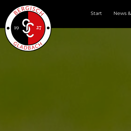
Start
News &