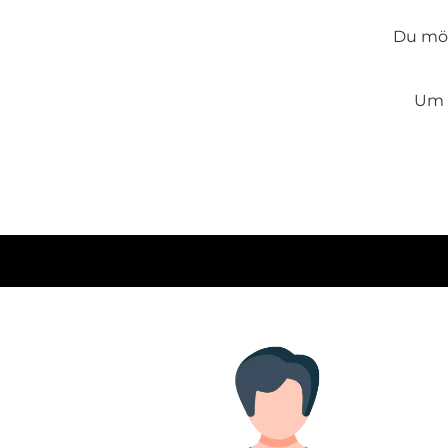
Du möc
Um u