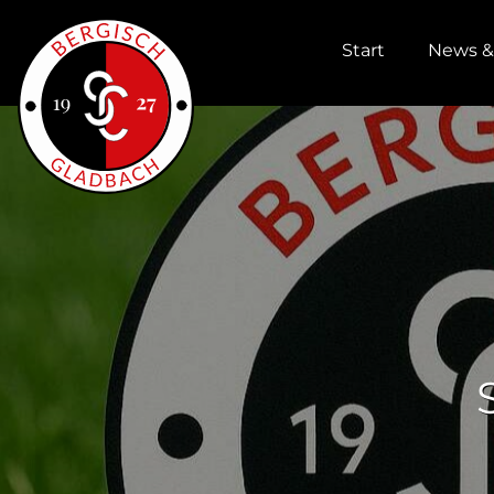
Start
News &